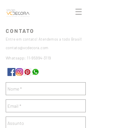
CONTATO
Entre em contato! Atendemos a todo Brasil!
contato@vcdecora.com
Whatsapp:
11-95994-3119